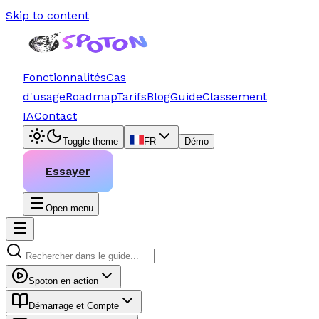
Skip to content
Fonctionnalités
Cas
d'usage
Roadmap
Tarifs
Blog
Guide
Classement
IA
Contact
Toggle theme
FR
Démo
Essayer
Open menu
Spoton en action
Démarrage et Compte