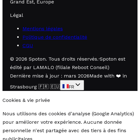
Grand Est, Europe
Légal
Mentions légales
Politique de confidentialité
CGU
©
2026
Spoton.
Tous droits réservés
.
·
Spoton est
édité par LAMALO (filiale Reboot Conseil)
Dernière mise à jour : mars 2026
Made with
❤️
in
Strasbourg
🇫🇷 🇪🇺
FR
Cookies & vie privée
Nous utilisons des cookies d'analyse (Google Analytics)
pour améliorer votre expérience. Aucune donnée
personnelle n'est partagée avec des tiers à des fins
publicitaires.