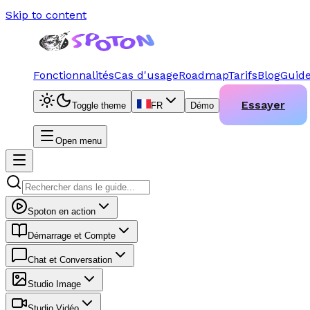
Skip to content
Fonctionnalités
Cas d'usage
Roadmap
Tarifs
Blog
Guid
Essayer
Toggle theme
FR
Démo
Open menu
Spoton en action
Démarrage et Compte
Chat et Conversation
Studio Image
Studio Vidéo