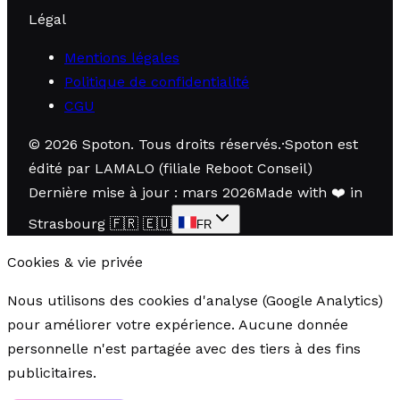
Légal
Mentions légales
Politique de confidentialité
CGU
©
2026
Spoton.
Tous droits réservés
.
·
Spoton est
édité par LAMALO (filiale Reboot Conseil)
Dernière mise à jour : mars 2026
Made with
❤️
in
Strasbourg
🇫🇷 🇪🇺
FR
Cookies & vie privée
Nous utilisons des cookies d'analyse (Google Analytics)
pour améliorer votre expérience. Aucune donnée
personnelle n'est partagée avec des tiers à des fins
publicitaires.