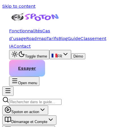
Skip to content
Fonctionnalités
Cas
d'usage
Roadmap
Tarifs
Blog
Guide
Classement
IA
Contact
Toggle theme
FR
Démo
Essayer
Open menu
Spoton en action
Démarrage et Compte