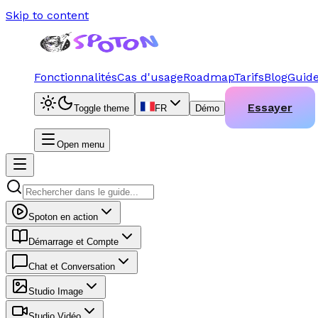
Skip to content
Fonctionnalités
Cas d'usage
Roadmap
Tarifs
Blog
Guid
Essayer
Toggle theme
FR
Démo
Open menu
Spoton en action
Démarrage et Compte
Chat et Conversation
Studio Image
Studio Vidéo