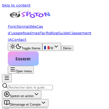
Skip to content
Fonctionnalités
Cas
d'usage
Roadmap
Tarifs
Blog
Guide
Classement
IA
Contact
Toggle theme
FR
Démo
Essayer
Open menu
Spoton en action
Démarrage et Compte