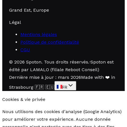
Grand Est, Europe
Légal
Mentions légales
Politique de confidentialité
CGU
©
2026
Spoton.
Tous droits réservés
.
·
Spoton est
édité par LAMALO (filiale Reboot Conseil)
Dernière mise à jour : mars 2026
Made with
❤️
in
Strasbourg
🇫🇷 🇪🇺
FR
Cookies & vie privée
Nous utilisons des cookies d'analyse (Google Analytics)
pour améliorer votre expérience. Aucune donnée
personnelle n'est partagée avec des tiers à des fins