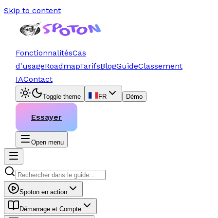
Skip to content
Fonctionnalités
Cas
d'usage
Roadmap
Tarifs
Blog
Guide
Classement
IA
Contact
Toggle theme
FR
Démo
Essayer
Open menu
Spoton en action
Démarrage et Compte