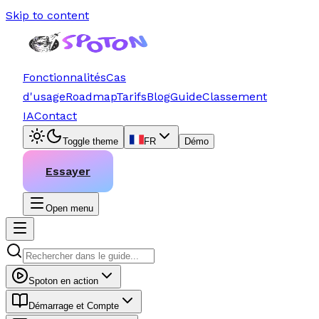
Skip to content
Fonctionnalités
Cas
d'usage
Roadmap
Tarifs
Blog
Guide
Classement
IA
Contact
Toggle theme
FR
Démo
Essayer
Open menu
Spoton en action
Démarrage et Compte