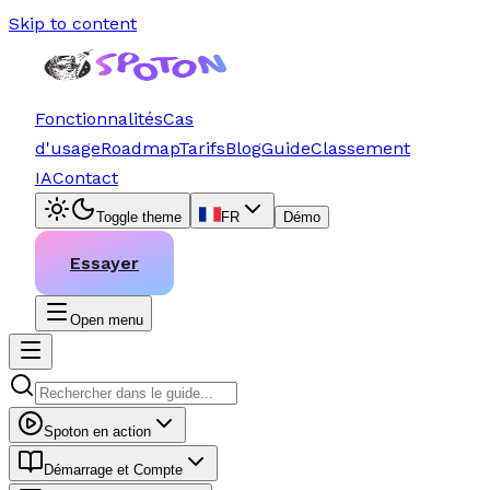
Skip to content
Fonctionnalités
Cas
d'usage
Roadmap
Tarifs
Blog
Guide
Classement
IA
Contact
Toggle theme
FR
Démo
Essayer
Open menu
Spoton en action
Démarrage et Compte