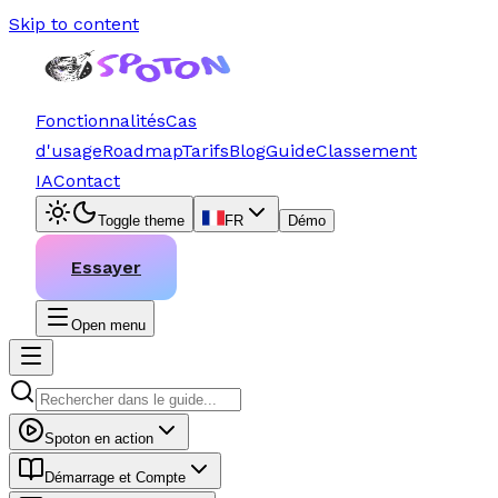
Skip to content
Fonctionnalités
Cas
d'usage
Roadmap
Tarifs
Blog
Guide
Classement
IA
Contact
Toggle theme
FR
Démo
Essayer
Open menu
Spoton en action
Démarrage et Compte