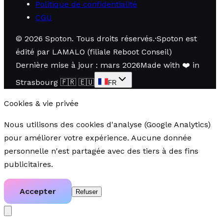
Politique de confidentialité
CGU
©
2026
Spoton.
Tous droits réservés
.
·
Spoton est
édité par LAMALO (filiale Reboot Conseil)
Dernière mise à jour : mars 2026
Made with
❤️
in
Strasbourg
🇫🇷 🇪🇺
FR
Cookies & vie privée
Nous utilisons des cookies d'analyse (Google Analytics)
pour améliorer votre expérience. Aucune donnée
personnelle n'est partagée avec des tiers à des fins
publicitaires.
Accepter
Refuser