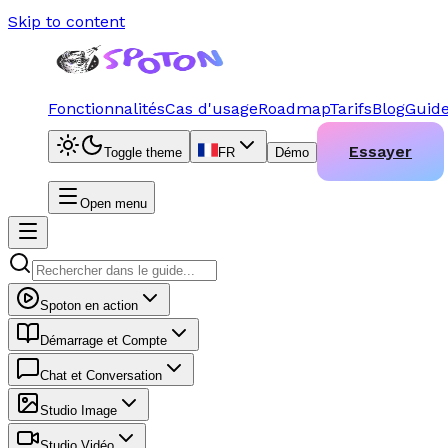
Skip to content
Fonctionnalités
Cas d'usage
Roadmap
Tarifs
Blog
Guid
Essayer
Toggle theme
FR
Démo
Open menu
Spoton en action
Démarrage et Compte
Chat et Conversation
Studio Image
Studio Vidéo