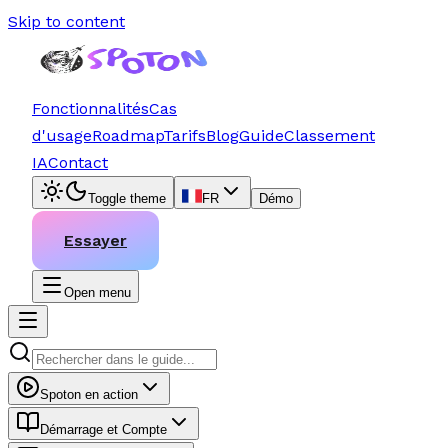
Skip to content
Fonctionnalités
Cas
d'usage
Roadmap
Tarifs
Blog
Guide
Classement
IA
Contact
Toggle theme
FR
Démo
Essayer
Open menu
Spoton en action
Démarrage et Compte