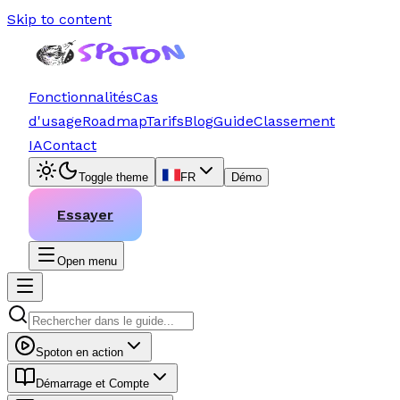
Skip to content
Fonctionnalités
Cas
d'usage
Roadmap
Tarifs
Blog
Guide
Classement
IA
Contact
Toggle theme
FR
Démo
Essayer
Open menu
Spoton en action
Démarrage et Compte