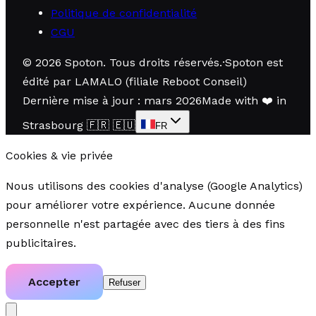
Politique de confidentialité
CGU
©
2026
Spoton.
Tous droits réservés
.
·
Spoton est
édité par LAMALO (filiale Reboot Conseil)
Dernière mise à jour : mars 2026
Made with
❤️
in
Strasbourg
🇫🇷 🇪🇺
FR
Cookies & vie privée
Nous utilisons des cookies d'analyse (Google Analytics)
pour améliorer votre expérience. Aucune donnée
personnelle n'est partagée avec des tiers à des fins
publicitaires.
Accepter
Refuser