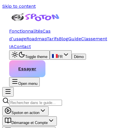
Skip to content
Fonctionnalités
Cas
d'usage
Roadmap
Tarifs
Blog
Guide
Classement
IA
Contact
Toggle theme
FR
Démo
Essayer
Open menu
Spoton en action
Démarrage et Compte