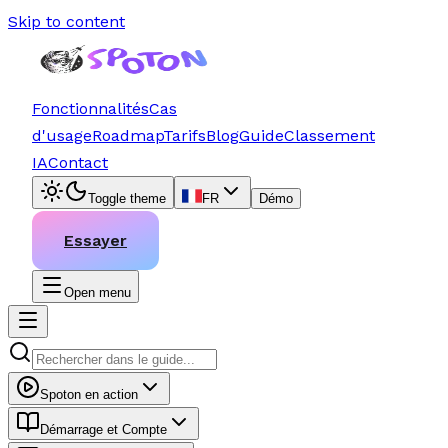
Skip to content
Fonctionnalités
Cas
d'usage
Roadmap
Tarifs
Blog
Guide
Classement
IA
Contact
Toggle theme
FR
Démo
Essayer
Open menu
Spoton en action
Démarrage et Compte