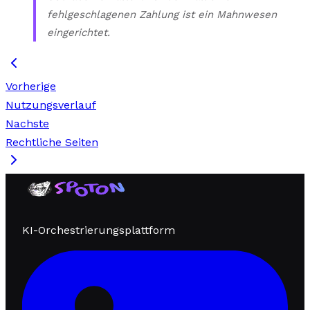
fehlgeschlagenen Zahlung ist ein Mahnwesen
eingerichtet.
Vorherige
Nutzungsverlauf
Nachste
Rechtliche Seiten
KI-Orchestrierungsplattform