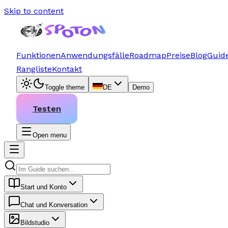
Skip to content
Funktionen
Anwendungsfälle
Roadmap
Preise
Blog
Guid
Rangliste
Kontakt
Toggle theme
DE
Demo
Testen
Open menu
Start und Konto
Chat und Konversation
Bildstudio